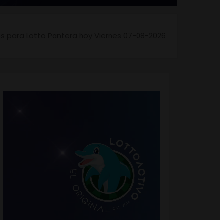
os para Lotto Pantera hoy Viernes 07-08-2026