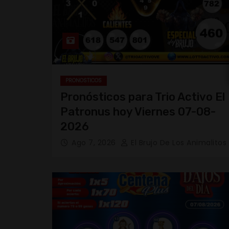
PRONOSTICOS
Pronósticos para Trio Activo El
Patronus hoy Viernes 07-08-
2026
Ago 7, 2026
El Brujo De Los Animalitos