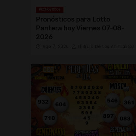
PRONOSTICOS
Pronósticos para Lotto
Pantera hoy Viernes 07-08-
2026
Ago 7, 2026
El Brujo De Los Animalitos