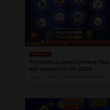
PRONOSTICOS
Pronósticos para Centena Plus
hoy Viernes 07-08-2026
Ago 7, 2026
El Brujo De Los Animalitos