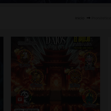
Inicio
Pronóstic