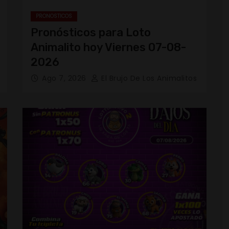
PRONOSTICOS
Pronósticos para Loto
Animalito hoy Viernes 07-08-
2026
Ago 7, 2026
El Brujo De Los Animalitos