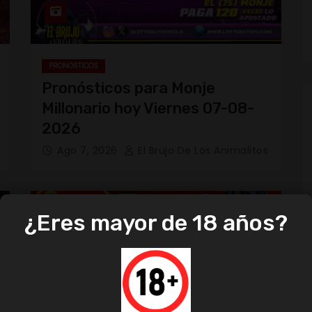
PRONOSTICOS
Pronósticos para Monje
Millonario hoy Viernes 07-08-
2026
Ago 7, 2026
El Brujo De Los Animalitos
¿Eres mayor de 18 años?