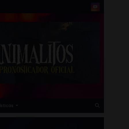
ísticas