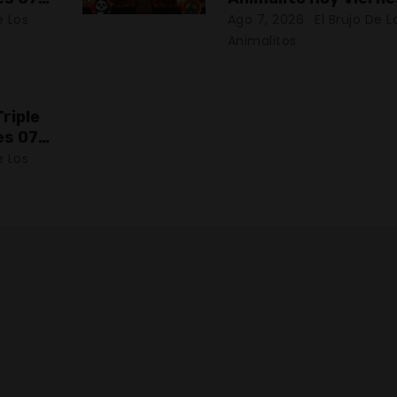
07-08-2026
e Los
Ago 7, 2026
El Brujo De L
Animalitos
riple
es 07-
e Los