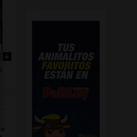
s
to
s