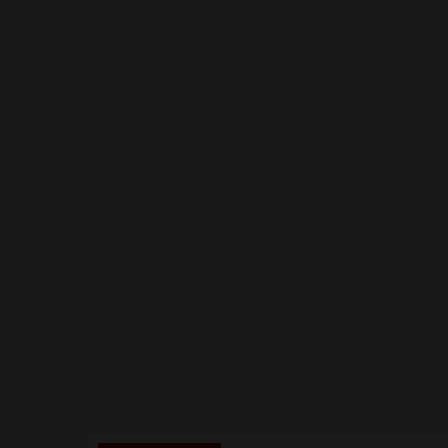
a
d
a
s