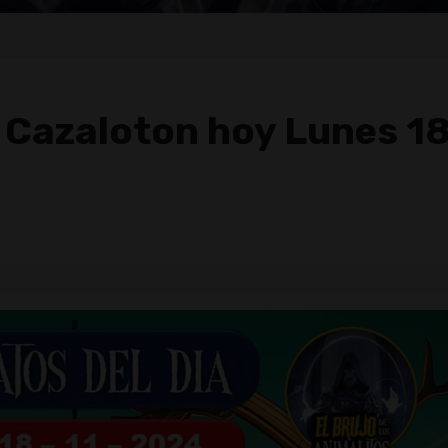
 Cazaloton hoy Lunes 1