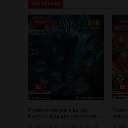
You missed
PRONOSTICOS
PRON
Pronósticos para Lotto
Pronó
Pantera hoy Viernes 07-08-
Animal
2026
2026
Ago 7, 2026
El Brujo De Los
Ago 