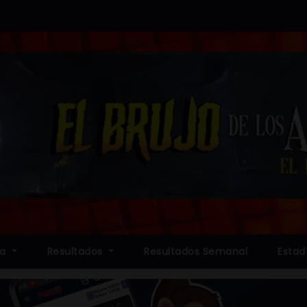
ia
Resultados
Resultados Semanal
Estad