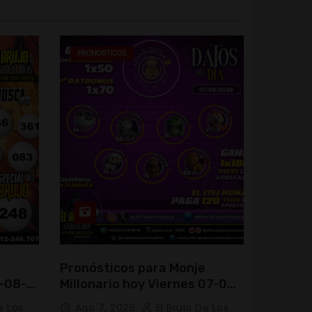
PRONOSTICOS
Pronósticos para Monje
-08-
Millonario hoy Viernes 07-08-
2026
e Los
Ago 7, 2026
El Brujo De Los