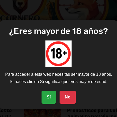
¿Eres mayor de 18 años?
Lunes
Pronósticos para Triple Uneloton hoy Lune
18-11-2024
Para acceder a esta web necesitas ser mayor de 18 años.
Si haces clic en Sí significa que eres mayor de edad.
Sí
No
PRONOSTICOS
Lotto
Pronósticos para Lo
es 07-
Animalito hoy Vierne