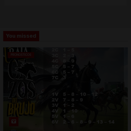
You missed
PRONOSTICOS