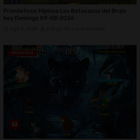
Pronósticos Hípicos Los Batacazos del Brujo
hoy Domingo 09-08-2026
Ago 9, 2026
El Brujo De Los Animalitos
PRONOSTICOS