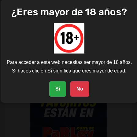
¿Eres mayor de 18 años?
Para acceder a esta web necesitas ser mayor de 18 años.
Si haces clic en Sí significa que eres mayor de edad.
Sí
No