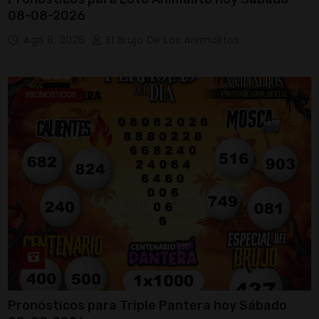
08-08-2026
Ago 8, 2026
El Brujo De Los Animalitos
PRONOSTICOS
Pronósticos para Triple Pantera hoy Sábado