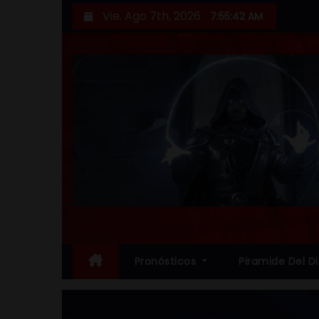
S
Vie. Ago 7th, 2026
7:55:45 AM
a
l
t
a
r
a
l
c
o
n
t
e
Pronósticos
Piramide Del D
n
i
d