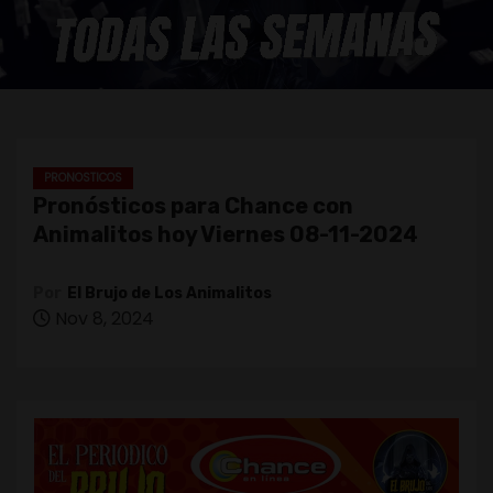
o
PRONOSTICOS
Pronósticos para Chance con
Animalitos hoy Viernes 08-11-2024
Por
El Brujo de Los Animalitos
Nov 8, 2024