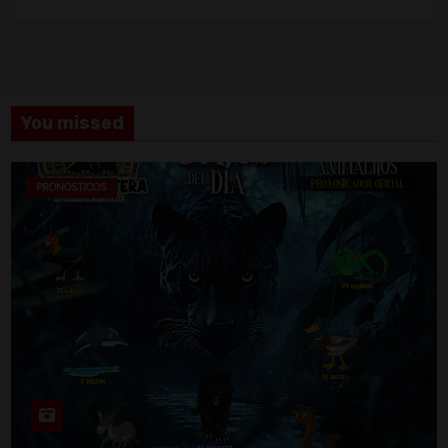
You missed
PRONOSTICOS