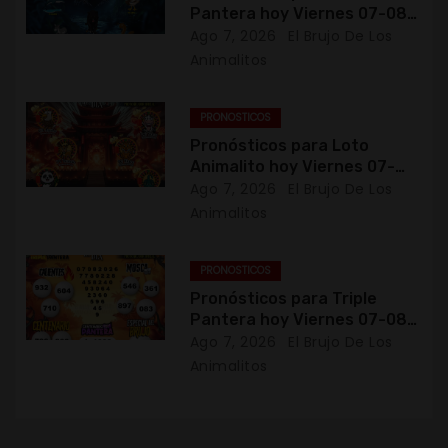
c
Pantera hoy Viernes 07-08-
i
2026
Ago 7, 2026
El Brujo De Los
Animalitos
ó
n
PRONOSTICOS
Pronósticos para Loto
d
Animalito hoy Viernes 07-
08-2026
Ago 7, 2026
El Brujo De Los
e
Animalitos
e
PRONOSTICOS
n
Pronósticos para Triple
Pantera hoy Viernes 07-08-
t
2026
Ago 7, 2026
El Brujo De Los
Animalitos
r
a