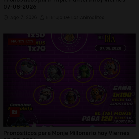
07-08-2026
Ago 7, 2026
El Brujo De Los Animalitos
PRONOSTICOS
Pronósticos para Monje Millonario hoy Viernes