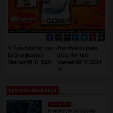
Pronósticos para
Pronósticos para
N
La Granjita hoy
Lotto Rey hoy
a
Viernes 08-11-2024
Viernes 08-11-2024
v
e
g
Entrada relacionada
a
PRONOSTICOS
Pronósticos para Lotto