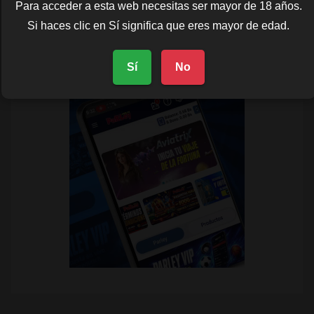
Para acceder a esta web necesitas ser mayor de 18 años.
Si haces clic en Sí significa que eres mayor de edad.
Sí
No