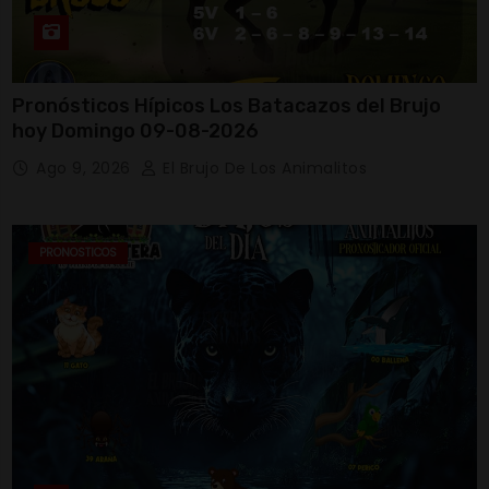
Pronósticos Hípicos Los Batacazos del Brujo
hoy Domingo 09-08-2026
Ago 9, 2026
El Brujo De Los Animalitos
PRONOSTICOS