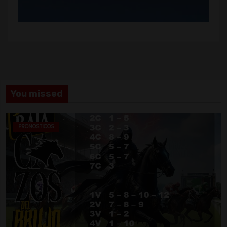
You missed
PRONOSTICOS