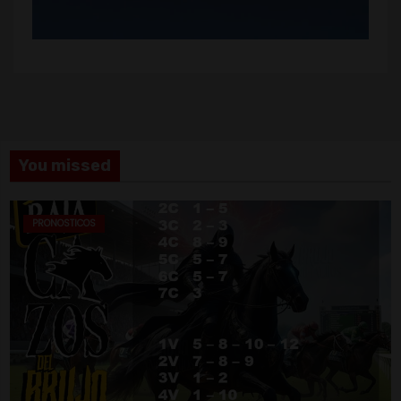
You missed
PRONOSTICOS