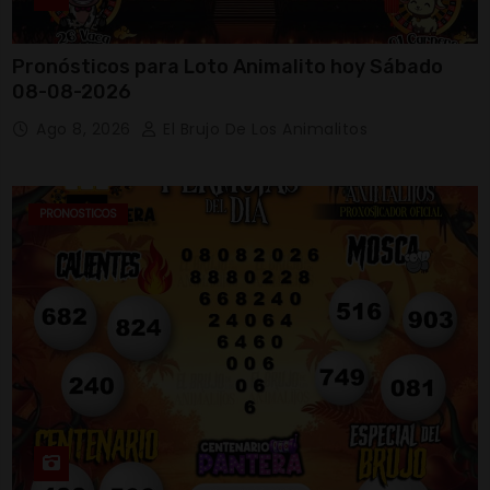
Pronósticos para Loto Animalito hoy Sábado
08-08-2026
Ago 8, 2026
El Brujo De Los Animalitos
PRONOSTICOS