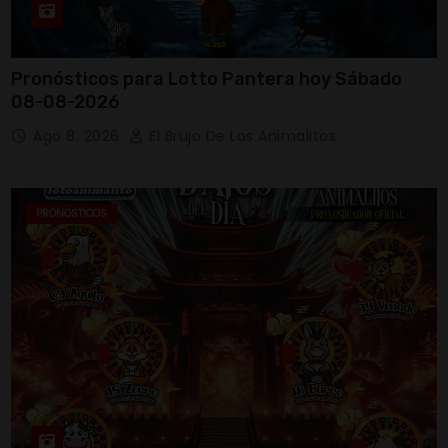
Pronósticos para Lotto Pantera hoy Sábado
08-08-2026
Ago 8, 2026
El Brujo De Los Animalitos
PRONOSTICOS