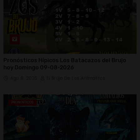
Pronósticos Hípicos Los Batacazos del Brujo
hoy Domingo 09-08-2026
Ago 9, 2026
El Brujo De Los Animalitos
PRONOSTICOS