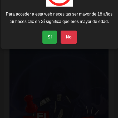
Para acceder a esta web necesitas ser mayor de 18 años.
Si haces clic en Sí significa que eres mayor de edad.
Sí
No