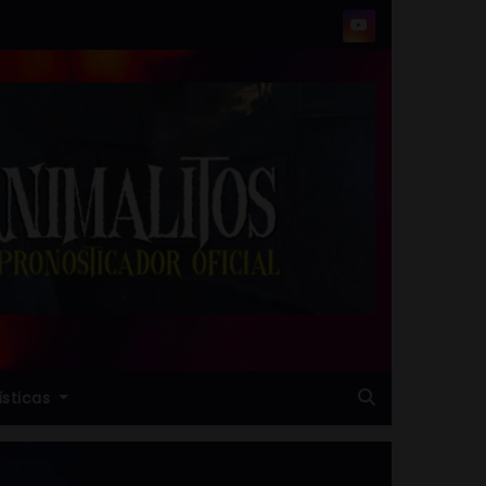
ísticas