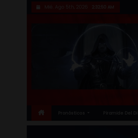
S
Mié. Ago 5th, 2026
2:32:53 AM
a
l
t
a
r
a
l
c
o
n
t
e
Pronósticos
Piramide Del D
n
i
d