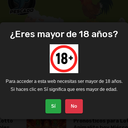
¿Eres mayor de 18 años?
 hoy
Pronósticos para El Terminalito hoy Lun
04-11-2024
Para acceder a esta web necesitas ser mayor de 18 años.
Si haces clic en Sí significa que eres mayor de edad.
Sí
No
PRONOSTICOS
Lotto
Pronósticos para Lo
oles
Animalito hoy Miérco