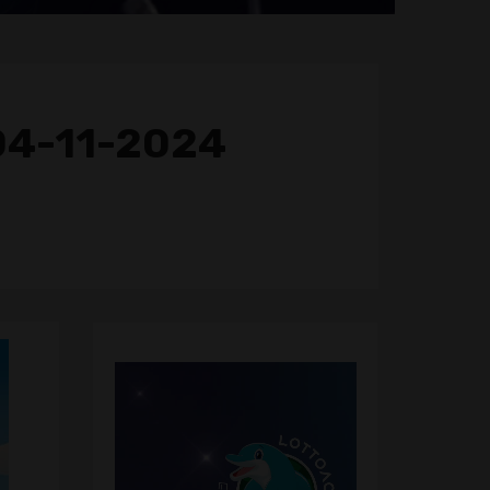
 04-11-2024