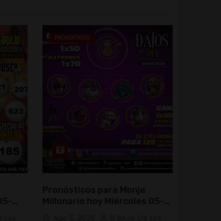
PRONOSTICOS
Pronósticos para Monje
05-
Millonario hoy Miércoles 05-
08-2026
e Los
Ago 5, 2026
El Brujo De Los