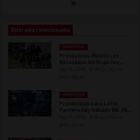
v
e
g
Entrada relacionada
a
PRONOSTICOS
c
Pronósticos Hípicos Los
Batacazos del Brujo hoy
i
Domingo 09-08-2026
Ago 9, 2026
El Brujo De Los
Animalitos
ó
n
PRONOSTICOS
Pronósticos para Lotto
d
Pantera hoy Sábado 08-08-
2026
Ago 8, 2026
El Brujo De Los
e
Animalitos
e