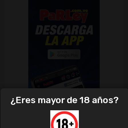
¿Eres mayor de 18 años?