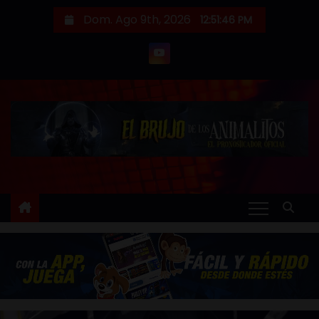
S
Dom. Ago 9th, 2026
12:51:48 PM
a
l
t
a
r
a
l
c
o
n
t
e
n
i
d