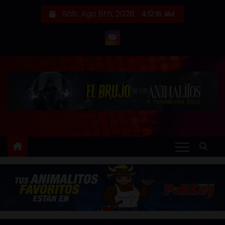
S
Sáb. Ago 8th, 2026
4:12:18 AM
a
l
t
a
r
a
l
c
o
n
t
e
n
i
d