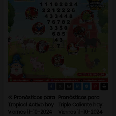
Pronósticos para
Pronósticos para
N
Tropical Activo hoy
Triple Caliente hoy
a
Viernes 11-10-2024
Viernes 11-10-2024