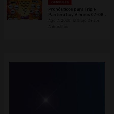
PRONOSTICOS
n
Pronósticos para Triple
Pantera hoy Viernes 07-08-
t
2026
Ago 7, 2026
El Brujo De Los
Animalitos
r
a
d
a
s