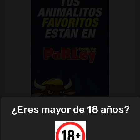
¿Eres mayor de 18 años?