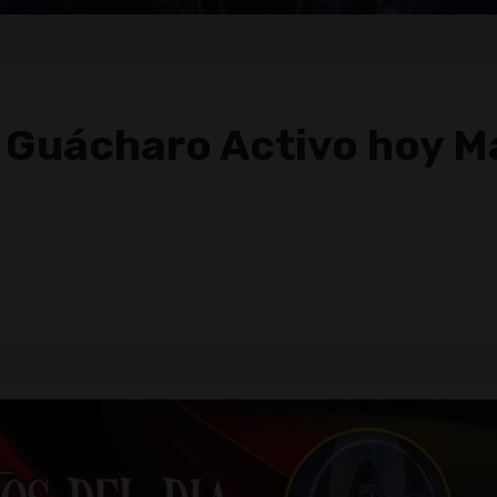
 Guácharo Activo hoy M