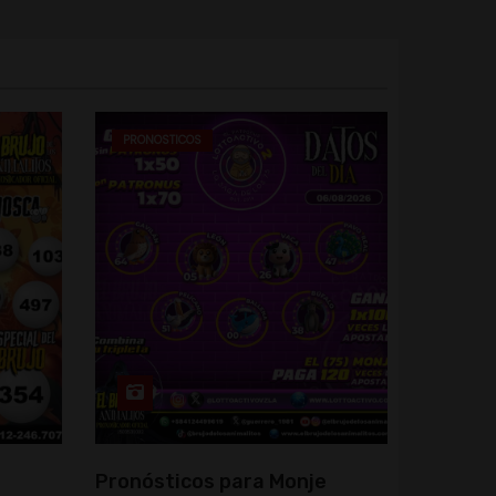
PRONOSTICOS
Pronósticos para Monje