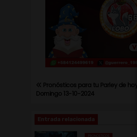
Pronósticos para tu Parley de ho
N
Domingo 13-10-2024
a
v
Entrada relacionada
e
PRONOSTICOS