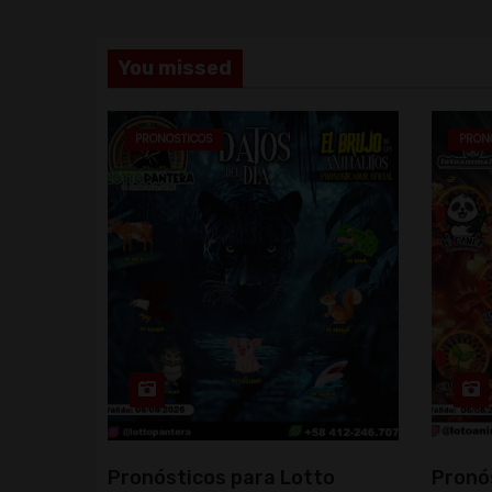
You missed
PRONOSTICOS
PRON
Pronósticos para Lotto
Pronó