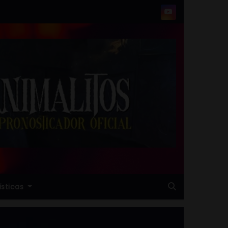
ísticas