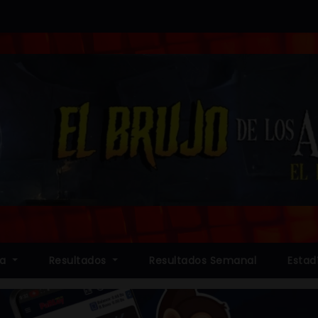
ia
Resultados
Resultados Semanal
Estad