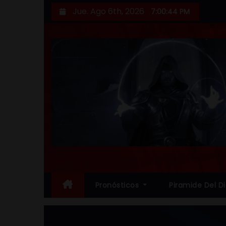
S
Jue. Ago 6th, 2026
7:00:47 PM
a
l
t
a
r
a
l
c
o
n
t
e
Pronósticos
Piramide Del D
n
i
d