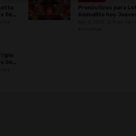
Lotto
Pronósticos para Lo
s 06-
Animalito hoy Jueve
06-08-2026
e Los
Ago 6, 2026
El Brujo De L
Animalitos
riple
s 06-
e Los