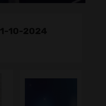
21-10-2024