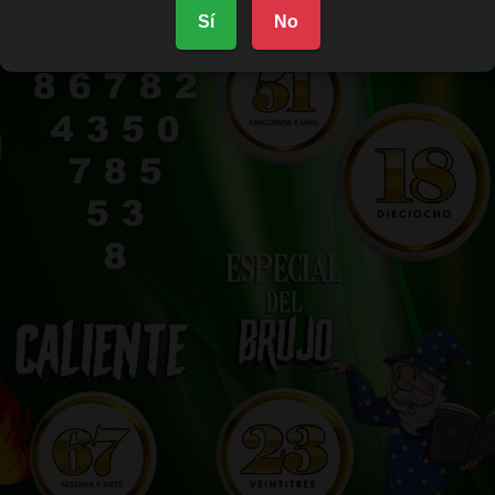
Sí
No