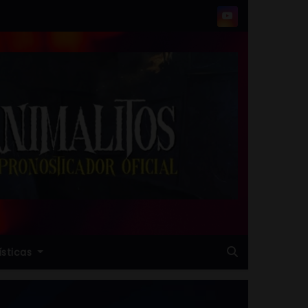
ísticas