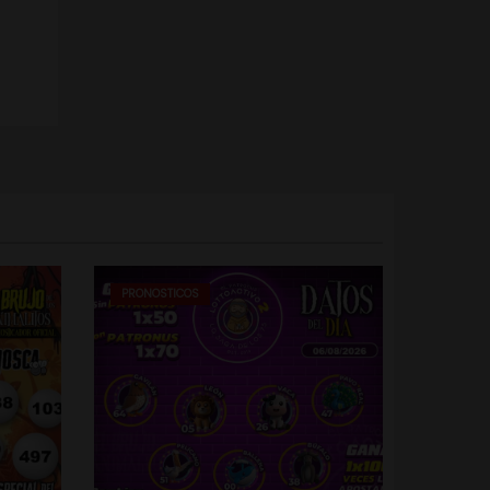
PRONOSTICOS