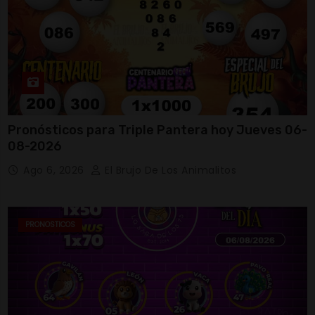
Pronósticos para Triple Pantera hoy Jueves 06-
08-2026
Ago 6, 2026
El Brujo De Los Animalitos
PRONOSTICOS