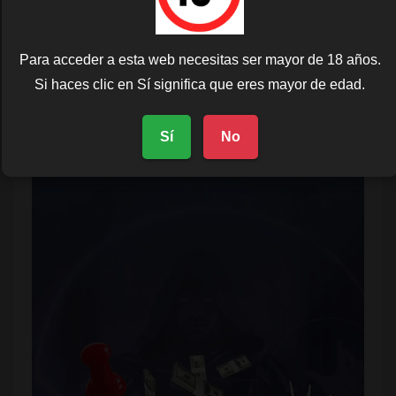
Para acceder a esta web necesitas ser mayor de 18 años.
Si haces clic en Sí significa que eres mayor de edad.
Sí
No