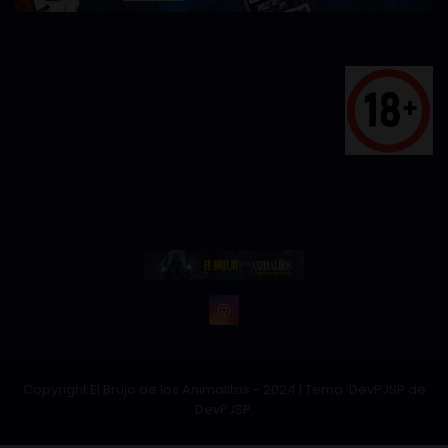
Copyright El Brujo de los Animalitos - 2024
|
Tema: DevPJSP de
DevPJSP
.