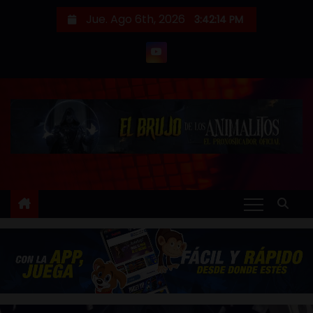
S
Jue. Ago 6th, 2026
3:42:16 PM
a
l
t
a
r
a
l
c
o
n
t
e
n
i
d