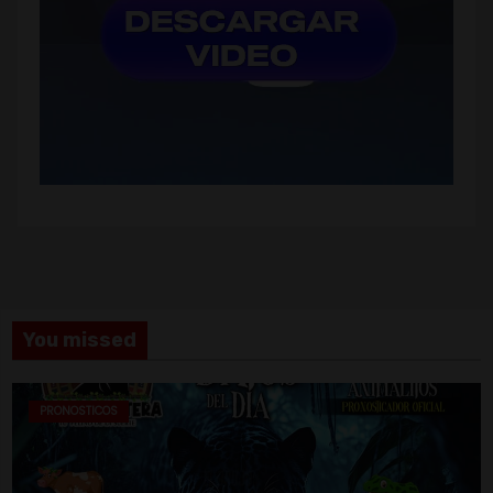
You missed
PRONOSTICOS