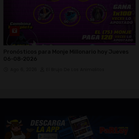
Pronósticos para Monje Millonario hoy Jueves
06-08-2026
Ago 6, 2026
El Brujo De Los Animalitos