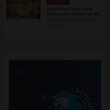
PRONOSTICOS
n
Pronósticos para Triple
Pantera hoy Jueves 06-08-
t
2026
Ago 6, 2026
El Brujo De Los
Animalitos
r
a
d
a
s