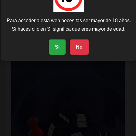
Para acceder a esta web necesitas ser mayor de 18 años.
Si haces clic en Sí significa que eres mayor de edad.
Sí
No