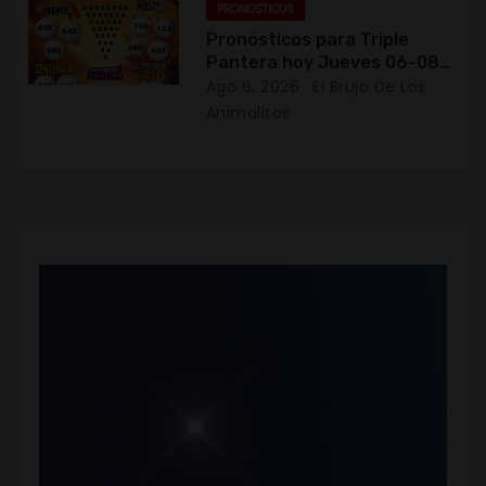
PRONOSTICOS
n
Pronósticos para Triple
Pantera hoy Jueves 06-08-
t
2026
Ago 6, 2026
El Brujo De Los
Animalitos
r
a
d
a
s