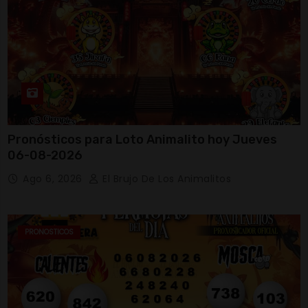
Pronósticos para Loto Animalito hoy Jueves
06-08-2026
Ago 6, 2026
El Brujo De Los Animalitos
PRONOSTICOS