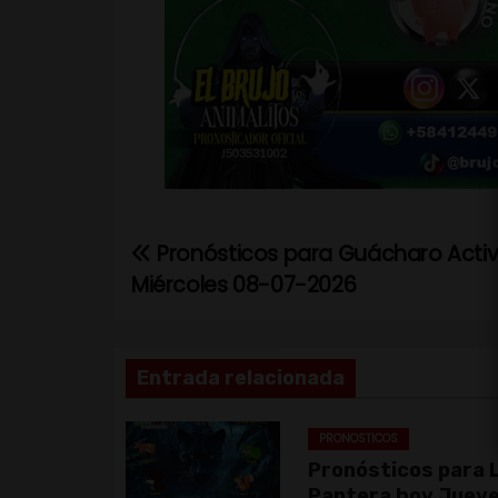
Pronósticos para Guácharo Acti
N
Miércoles 08-07-2026
a
v
Entrada relacionada
e
g
PRONOSTICOS
Pronósticos para 
a
Pantera hoy Jueve