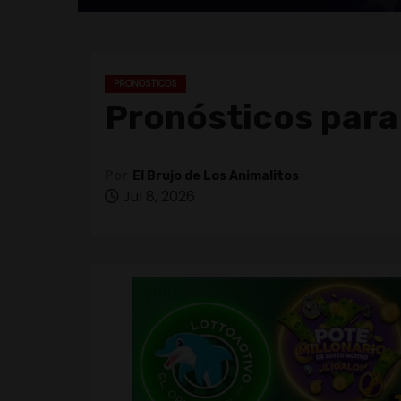
PRONOSTICOS
Pronósticos para
Por
El Brujo de Los Animalitos
Jul 8, 2026