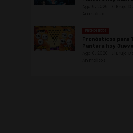
08-2026
Ago 6, 2026
El Brujo D
c
Animalitos
i
PRONOSTICOS
ó
Pronósticos para T
Pantera hoy Jueve
n
08-2026
Ago 6, 2026
El Brujo D
d
Animalitos
e
e
n
t
r