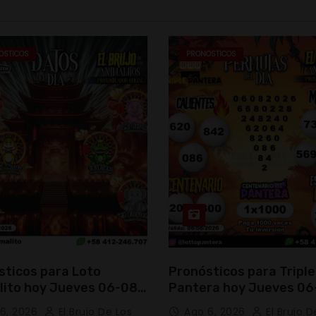
OSTICOS
PRONOSTICOS
sticos para Loto
Pronósticos para Triple
lito hoy Jueves 06-08-
Pantera hoy Jueves 06
2026
6, 2026
El Brujo De Los
Ago 6, 2026
El Brujo D