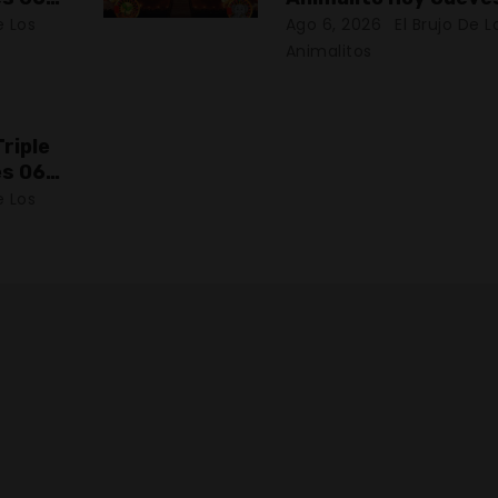
06-08-2026
e Los
Ago 6, 2026
El Brujo De L
Animalitos
riple
s 06-
e Los