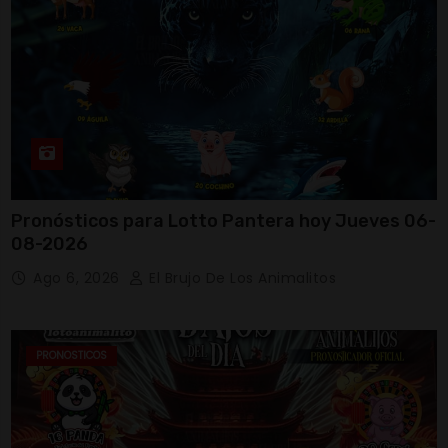
Pronósticos para Lotto Pantera hoy Jueves 06-
08-2026
Ago 6, 2026
El Brujo De Los Animalitos
PRONOSTICOS