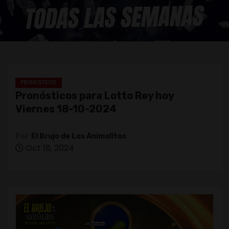
o
PRONOSTICOS
Pronósticos para Lotto Rey hoy
Viernes 18-10-2024
Por
El Brujo de Los Animalitos
Oct 18, 2024