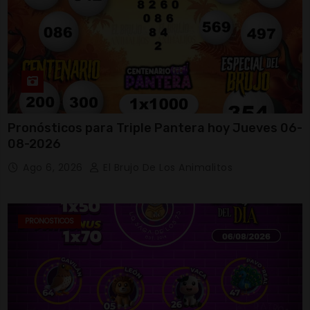
Pronósticos para Triple Pantera hoy Jueves 06-
08-2026
Ago 6, 2026
El Brujo De Los Animalitos
PRONOSTICOS