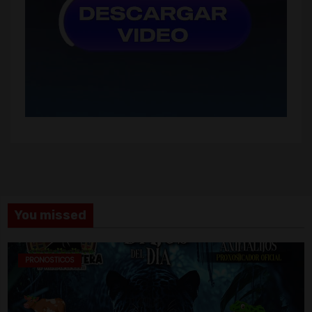
You missed
PRONOSTICOS