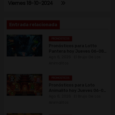
Viernes 18-10-2024
v
e
g
Entrada relacionada
a
PRONOSTICOS
c
Pronósticos para Lotto
Pantera hoy Jueves 06-08-
i
2026
Ago 6, 2026
El Brujo De Los
Animalitos
ó
n
PRONOSTICOS
Pronósticos para Loto
d
Animalito hoy Jueves 06-08-
2026
Ago 6, 2026
El Brujo De Los
e
Animalitos
e