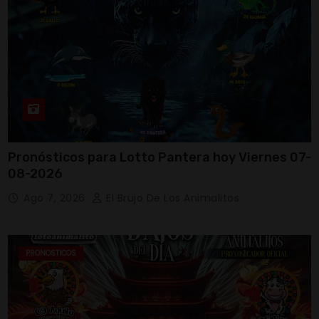
Pronósticos para Lotto Pantera hoy Viernes 07-
08-2026
Ago 7, 2026
El Brujo De Los Animalitos
PRONOSTICOS