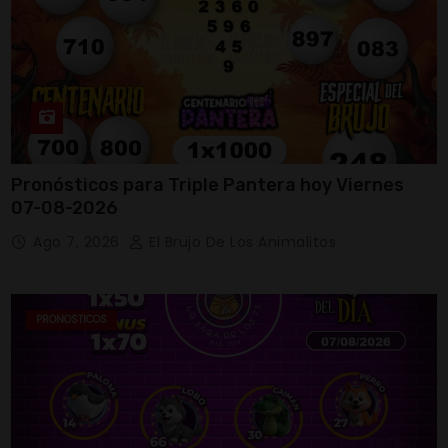
Pronósticos para Triple Pantera hoy Viernes
07-08-2026
Ago 7, 2026
El Brujo De Los Animalitos
PRONOSTICOS