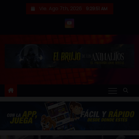
S
Vie. Ago 7th, 2026
9:29:54 AM
a
l
t
a
r
a
l
c
o
n
t
e
n
i
d