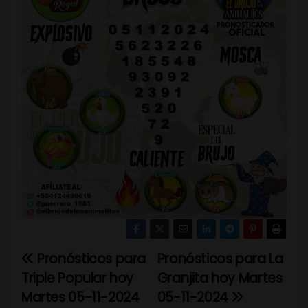
Pronósticos para
Pronósticos para La
N
Triple Popular hoy
Granjita hoy Martes
a
Martes 05-11-2024
05-11-2024