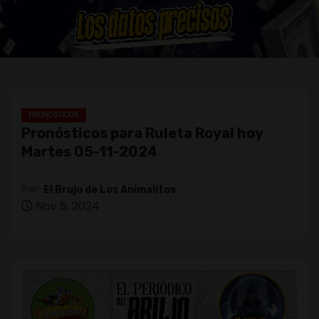
o
PRONOSTICOS
Pronósticos para Ruleta Royal hoy
Martes 05-11-2024
Por
El Brujo de Los Animalitos
Nov 5, 2024