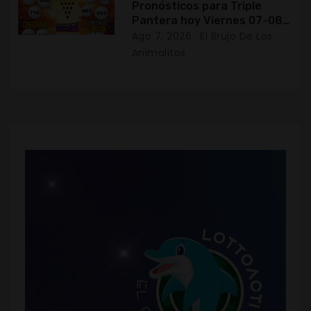
Pronósticos para Triple
n
Pantera hoy Viernes 07-08-
2026
Ago 7, 2026
El Brujo De Los
t
Animalitos
r
a
d
a
s