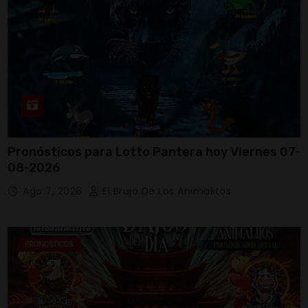
Pronósticos para Lotto Pantera hoy Viernes 07-
08-2026
Ago 7, 2026
El Brujo De Los Animalitos
PRONOSTICOS