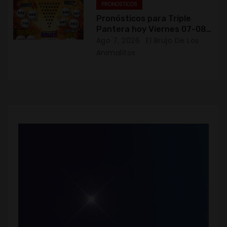
PRONOSTICOS
n
Pronósticos para Triple
Pantera hoy Viernes 07-08-
t
2026
Ago 7, 2026
El Brujo De Los
Animalitos
r
a
d
a
s