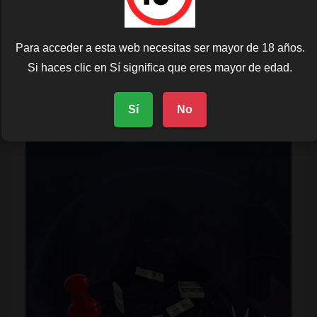
Para acceder a esta web necesitas ser mayor de 18 años.
Si haces clic en Sí significa que eres mayor de edad.
Sí
No