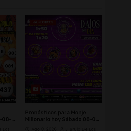
PRONOSTICOS
Pronósticos para Monje
-08-
Millonario hoy Sábado 08-08-
2026
e Los
Ago 8, 2026
El Brujo De Los