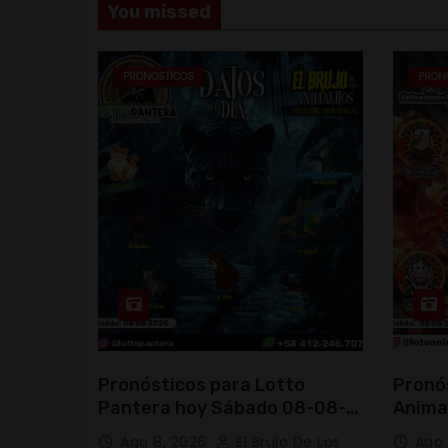
You missed
PRONOSTICOS
PRON
Pronósticos para Lotto
Pronó
Pantera hoy Sábado 08-08-
Anima
2026
2026
Ago 8, 2026
El Brujo De Los
Ago 