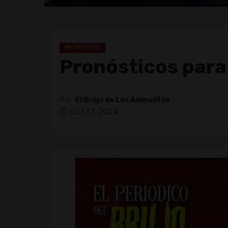
PRONOSTICOS
Pronósticos para
Por
El Brujo de Los Animalitos
Oct 17, 2024