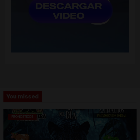
You missed
PRONOSTICOS