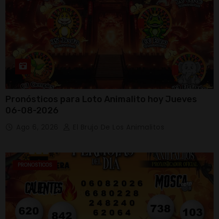
Pronósticos para Loto Animalito hoy Jueves
06-08-2026
Ago 6, 2026
El Brujo De Los Animalitos
PRONOSTICOS