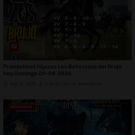
Pronósticos Hípicos Los Batacazos del Brujo
hoy Domingo 09-08-2026
Ago 9, 2026
El Brujo De Los Animalitos
PRONOSTICOS