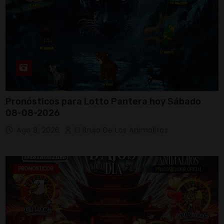
Pronósticos para Lotto Pantera hoy Sábado
08-08-2026
Ago 8, 2026
El Brujo De Los Animalitos
PRONOSTICOS