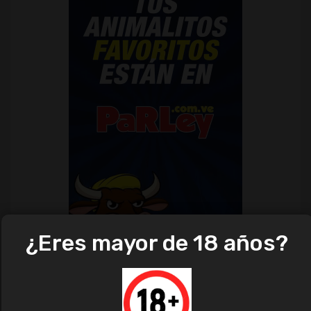
¿Eres mayor de 18 años?