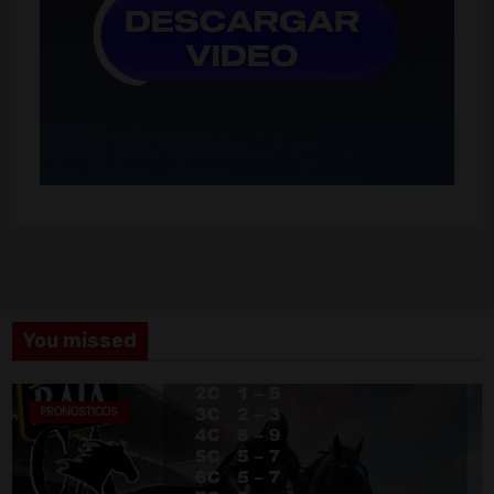
You missed
PRONOSTICOS