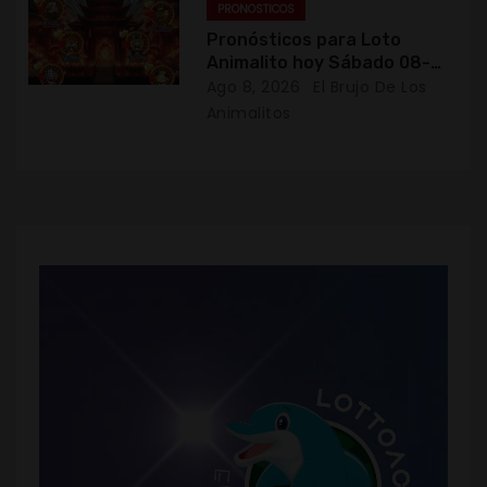
PRONOSTICOS
n
Pronósticos para Loto
Animalito hoy Sábado 08-
t
08-2026
Ago 8, 2026
El Brujo De Los
Animalitos
r
a
d
a
s