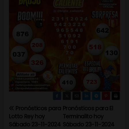
Pronósticos para
Pronósticos para El
N
Lotto Rey hoy
Terminalito hoy
a
Sábado 23-11-2024
Sábado 23-11-2024