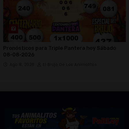
Pronósticos para Triple Pantera hoy Sábado
08-08-2026
Ago 8, 2026
El Brujo De Los Animalitos