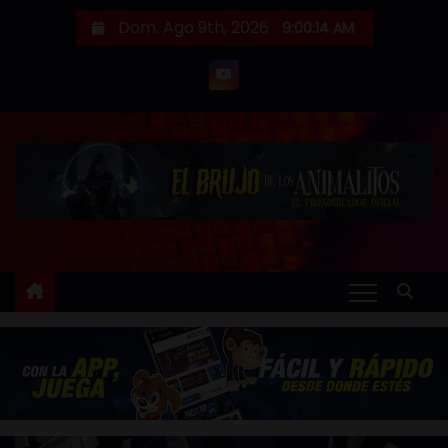
S
Dom. Ago 9th, 2026
9:00:16 AM
a
l
t
a
r
a
l
c
o
n
t
e
n
i
d