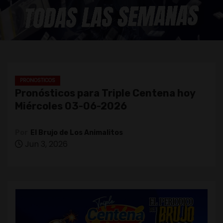
o
PRONOSTICOS
Pronósticos para Triple Centena hoy
Miércoles 03-06-2026
Por
El Brujo de Los Animalitos
Jun 3, 2026