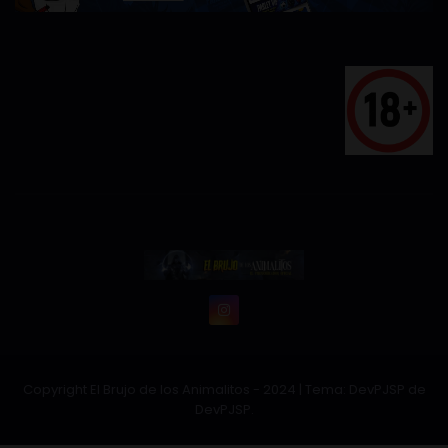
Copyright El Brujo de los Animalitos - 2024
|
Tema: DevPJSP de
DevPJSP
.