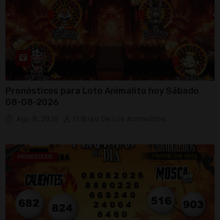
Pronósticos para Loto Animalito hoy Sábado
08-08-2026
Ago 8, 2026
El Brujo De Los Animalitos
PRONOSTICOS