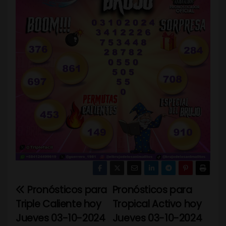
Pronósticos para
Pronósticos para
N
Triple Caliente hoy
Tropical Activo hoy
a
Jueves 03-10-2024
Jueves 03-10-2024