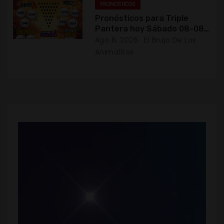
PRONOSTICOS
n
Pronósticos para Triple
Pantera hoy Sábado 08-08-
t
2026
Ago 8, 2026
El Brujo De Los
Animalitos
r
a
d
a
s