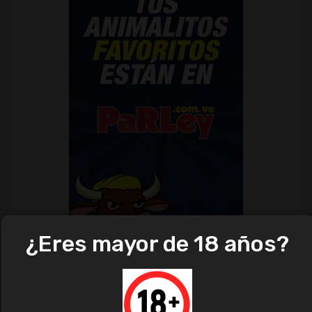
¿Eres mayor de 18 años?