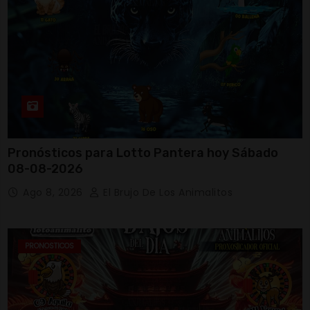
Pronósticos para Lotto Pantera hoy Sábado
08-08-2026
Ago 8, 2026
El Brujo De Los Animalitos
PRONOSTICOS