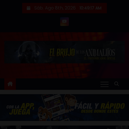
S
Sáb. Ago 8th, 2026
10:49:19 AM
a
l
t
a
r
a
l
c
o
n
t
e
n
i
d