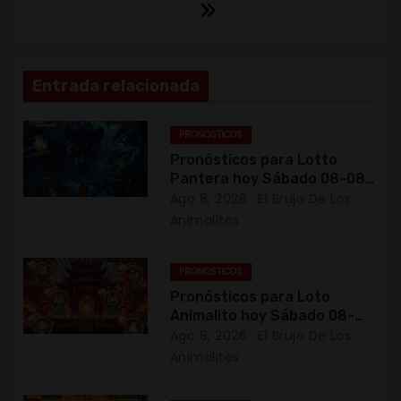
v
e
g
Entrada relacionada
a
PRONOSTICOS
c
Pronósticos para Lotto
Pantera hoy Sábado 08-08-
i
2026
Ago 8, 2026
El Brujo De Los
Animalitos
ó
n
PRONOSTICOS
Pronósticos para Loto
d
Animalito hoy Sábado 08-
08-2026
Ago 8, 2026
El Brujo De Los
e
Animalitos
e