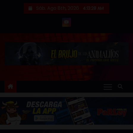
S
Sáb. Ago 8th, 2026
4:13:30 AM
a
l
t
a
r
a
l
c
o
n
t
e
n
i
d