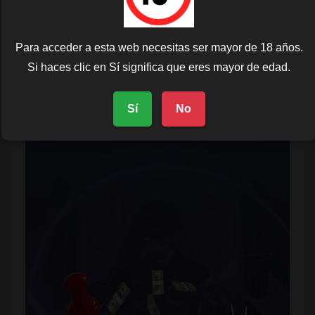
Para acceder a esta web necesitas ser mayor de 18 años.
Si haces clic en Sí significa que eres mayor de edad.
Sí
No