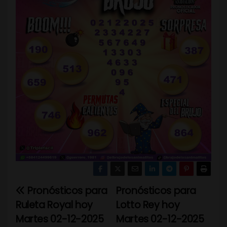
Pronósticos para
Pronósticos para
N
Ruleta Royal hoy
Lotto Rey hoy
a
Martes 02-12-2025
Martes 02-12-2025