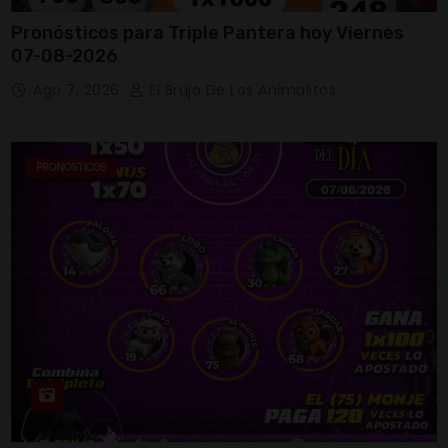
Pronósticos para Triple Pantera hoy Viernes
07-08-2026
Ago 7, 2026
El Brujo De Los Animalitos
PRONOSTICOS