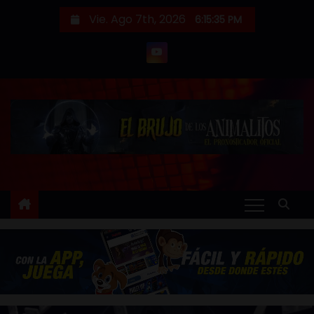
S
Vie. Ago 7th, 2026
6:15:37 PM
a
l
t
a
r
a
l
c
o
n
t
e
n
i
d