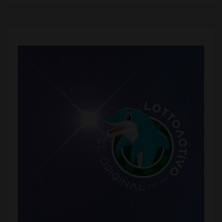
a
d
a
s