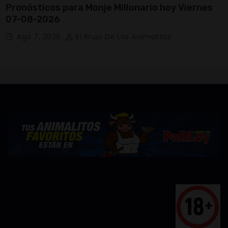
Pronósticos para Monje Millonario hoy Viernes
07-08-2026
Ago 7, 2026
El Brujo De Los Animalitos