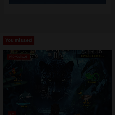
You missed
PRONOSTICOS