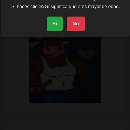
Si haces clic en Sí significa que eres mayor de edad.
Sí
No