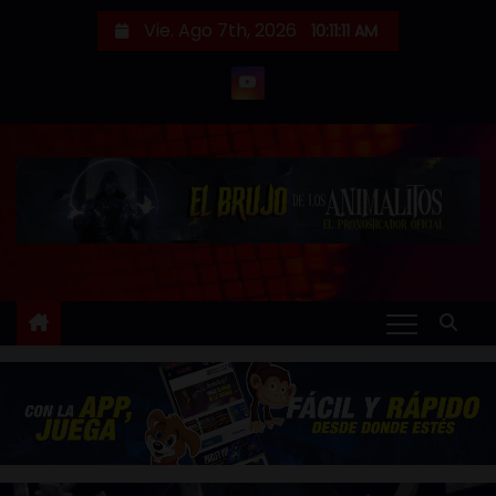
S
Vie. Ago 7th, 2026
10:11:13 AM
a
l
t
a
r
a
l
c
o
n
t
e
n
i
d