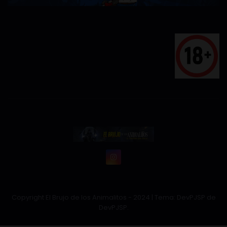
Copyright El Brujo de los Animalitos - 2024
|
Tema: DevPJSP de
DevPJSP
.