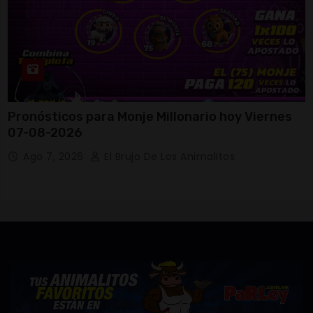
Pronósticos para Monje Millonario hoy Viernes
07-08-2026
Ago 7, 2026
El Brujo De Los Animalitos