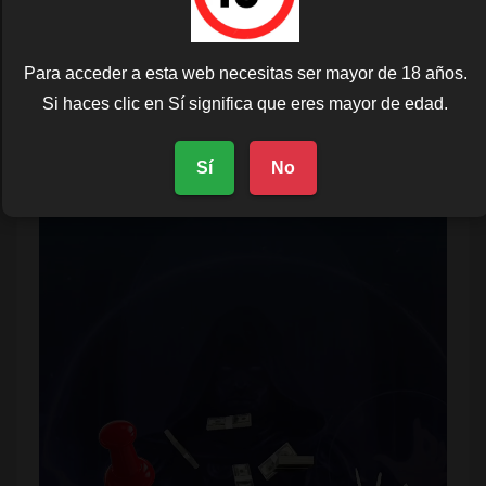
Para acceder a esta web necesitas ser mayor de 18 años.
Si haces clic en Sí significa que eres mayor de edad.
Sí
No