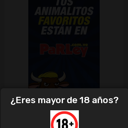
¿Eres mayor de 18 años?