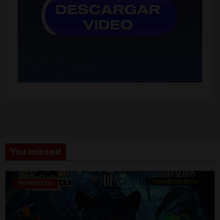
You missed
PRONOSTICOS