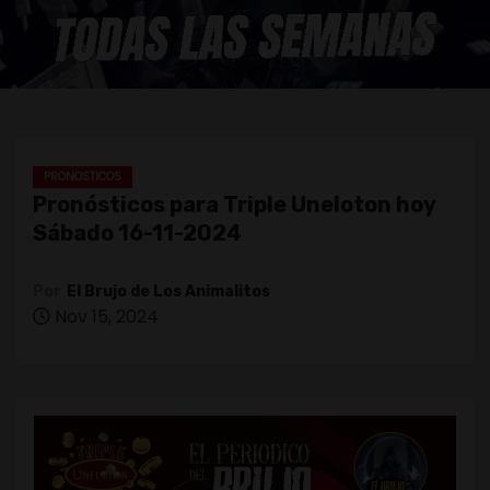
o
PRONOSTICOS
Pronósticos para Triple Uneloton hoy
Sábado 16-11-2024
Por
El Brujo de Los Animalitos
Nov 15, 2024