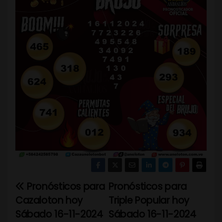
Pronósticos para
Pronósticos para
N
Cazaloton hoy
Triple Popular hoy
a
Sábado 16-11-2024
Sábado 16-11-2024