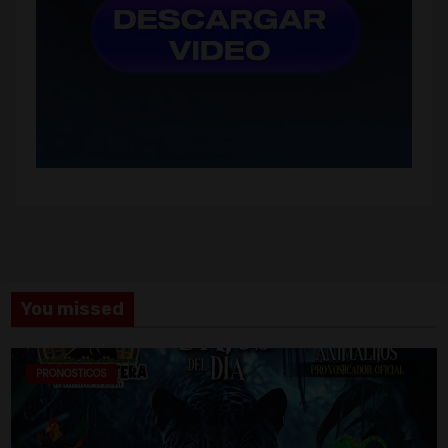
You missed
PRONOSTICOS