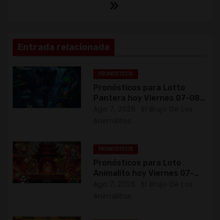
v
e
g
Entrada relacionada
a
PRONOSTICOS
c
Pronósticos para Lotto
Pantera hoy Viernes 07-08-
i
2026
Ago 7, 2026
El Brujo De Los
Animalitos
ó
n
PRONOSTICOS
Pronósticos para Loto
d
Animalito hoy Viernes 07-
08-2026
Ago 7, 2026
El Brujo De Los
e
Animalitos
e