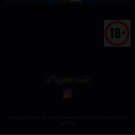
Copyright El Brujo de los Animalitos - 2024
|
Tema: DevPJSP de
DevPJSP
.