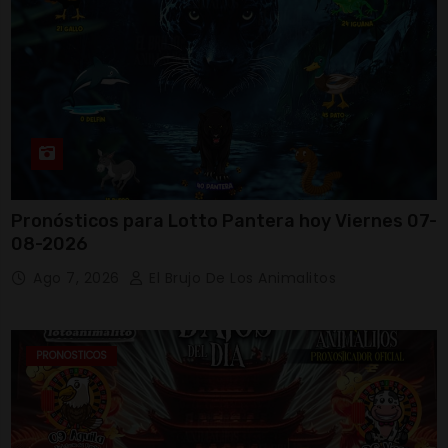
Pronósticos para Lotto Pantera hoy Viernes 07-
08-2026
Ago 7, 2026
El Brujo De Los Animalitos
PRONOSTICOS