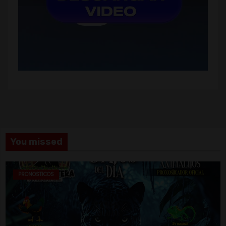
You missed
PRONOSTICOS