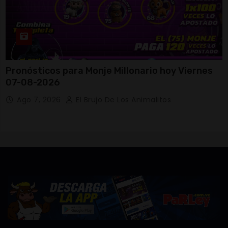
Pronósticos para Monje Millonario hoy Viernes
07-08-2026
Ago 7, 2026
El Brujo De Los Animalitos