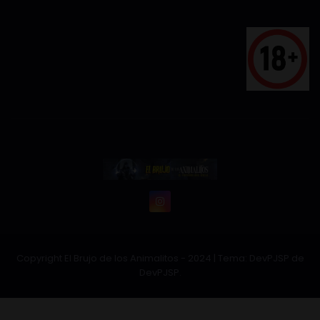
Copyright El Brujo de los Animalitos - 2024
|
Tema: DevPJSP de
DevPJSP
.