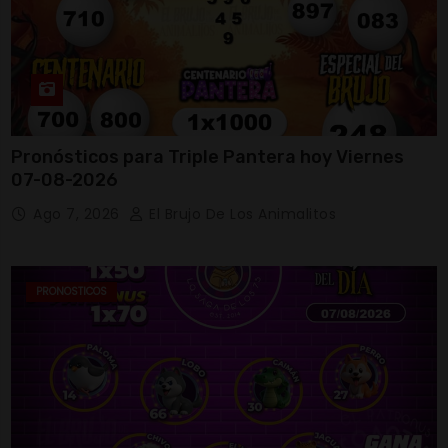
Pronósticos para Triple Pantera hoy Viernes
07-08-2026
Ago 7, 2026
El Brujo De Los Animalitos
PRONOSTICOS