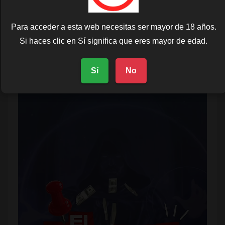
Para acceder a esta web necesitas ser mayor de 18 años.
Si haces clic en Sí significa que eres mayor de edad.
Sí
No