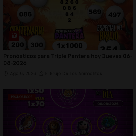
Pronósticos para Triple Pantera hoy Jueves 06-
08-2026
Ago 6, 2026
El Brujo De Los Animalitos
PRONOSTICOS