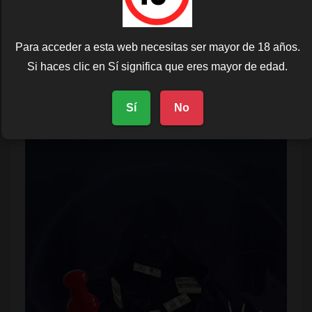
Para acceder a esta web necesitas ser mayor de 18 años.
Si haces clic en Sí significa que eres mayor de edad.
Sí
No