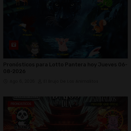
Pronósticos para Lotto Pantera hoy Jueves 06-
08-2026
Ago 6, 2026
El Brujo De Los Animalitos
PRONOSTICOS