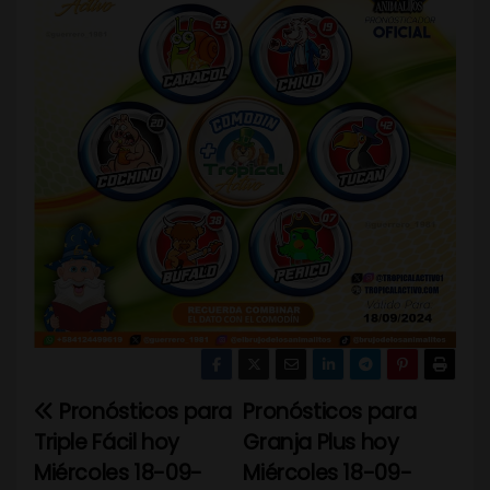
Pronósticos para
Pronósticos para
N
Triple Fácil hoy
Granja Plus hoy
a
Miércoles 18-09-
Miércoles 18-09-