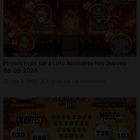
Pronósticos para Loto Animalito hoy Jueves
06-08-2026
Ago 6, 2026
El Brujo De Los Animalitos
PRONOSTICOS