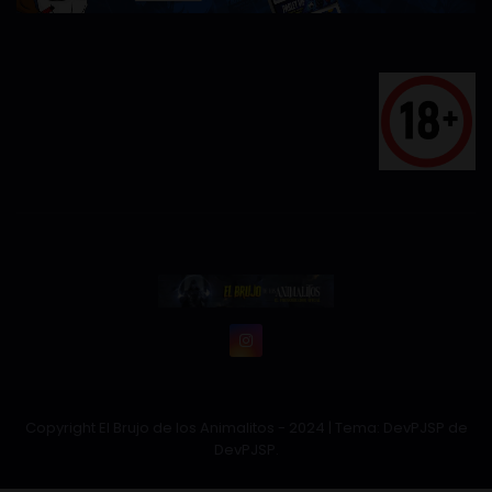
Copyright El Brujo de los Animalitos - 2024
|
Tema: DevPJSP de
DevPJSP
.