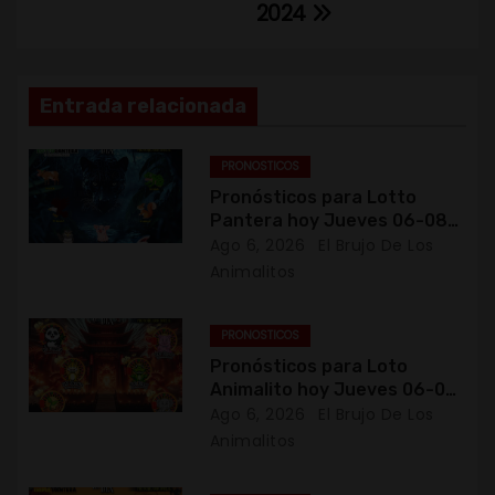
2024
v
e
g
Entrada relacionada
a
PRONOSTICOS
c
Pronósticos para Lotto
Pantera hoy Jueves 06-08-
i
2026
Ago 6, 2026
El Brujo De Los
Animalitos
ó
n
PRONOSTICOS
Pronósticos para Loto
d
Animalito hoy Jueves 06-08-
2026
Ago 6, 2026
El Brujo De Los
e
Animalitos
e