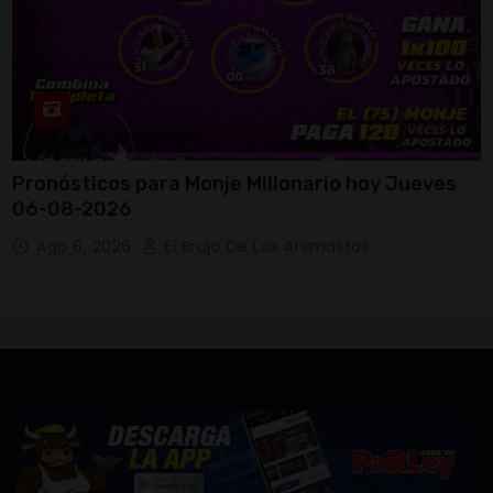
Pronósticos para Monje Millonario hoy Jueves
06-08-2026
Ago 6, 2026
El Brujo De Los Animalitos