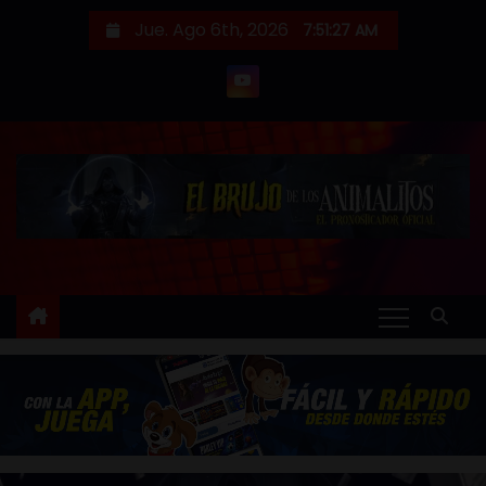
S
Jue. Ago 6th, 2026
7:51:30 AM
a
l
t
a
r
a
l
c
o
n
t
e
n
i
d