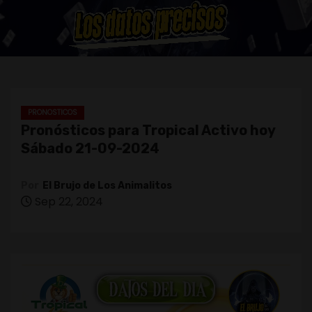
o
PRONOSTICOS
Pronósticos para Tropical Activo hoy
Sábado 21-09-2024
Por
El Brujo de Los Animalitos
Sep 22, 2024