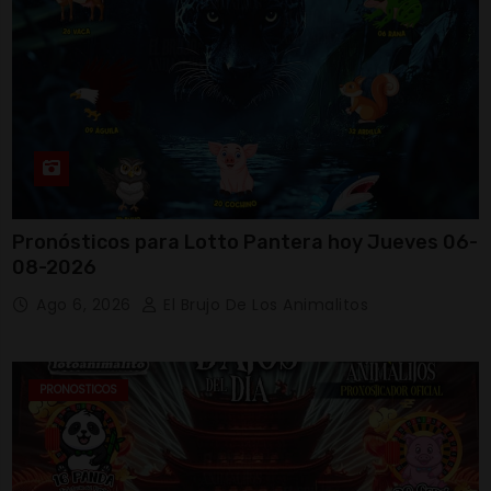
Pronósticos para Lotto Pantera hoy Jueves 06-
08-2026
Ago 6, 2026
El Brujo De Los Animalitos
PRONOSTICOS