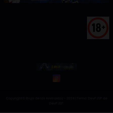
Copyright El Brujo de los Animalitos - 2024
|
Tema: DevPJSP de
DevPJSP
.