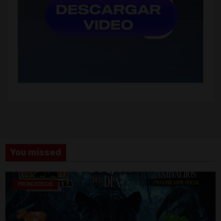
You missed
PRONOSTICOS