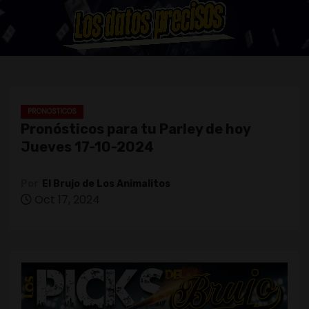
o
PRONOSTICOS
Pronósticos para tu Parley de hoy
Jueves 17-10-2024
Por
El Brujo de Los Animalitos
Oct 17, 2024