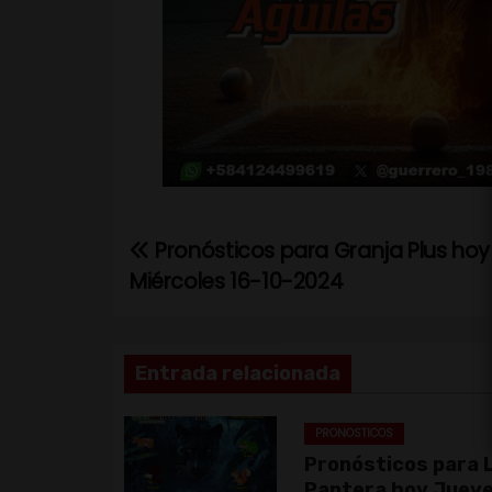
Pronósticos para Granja Plus hoy
N
Miércoles 16-10-2024
a
v
Entrada relacionada
e
g
PRONOSTICOS
Pronósticos para 
a
Pantera hoy Jueve