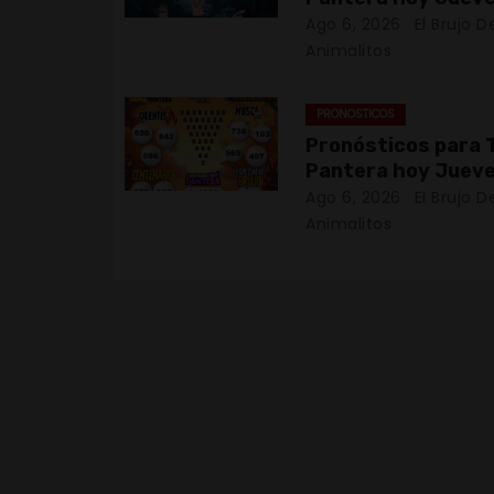
08-2026
Ago 6, 2026
El Brujo D
c
Animalitos
i
PRONOSTICOS
ó
Pronósticos para T
Pantera hoy Jueve
n
08-2026
Ago 6, 2026
El Brujo D
d
Animalitos
e
e
n
t
r