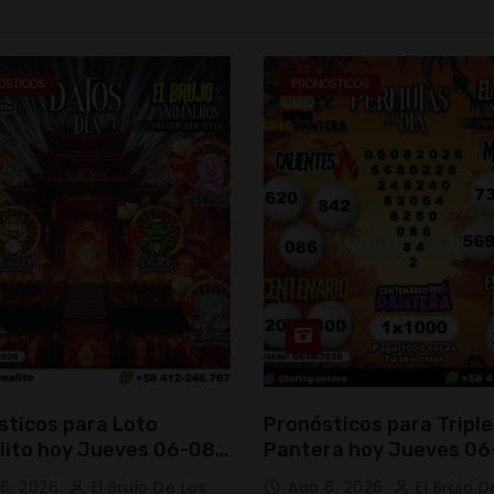
OSTICOS
PRONOSTICOS
sticos para Loto
Pronósticos para Triple
lito hoy Jueves 06-08-
Pantera hoy Jueves 06
2026
6, 2026
El Brujo De Los
Ago 6, 2026
El Brujo D