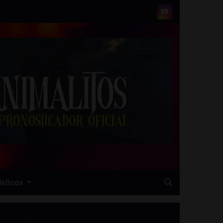
ísticas