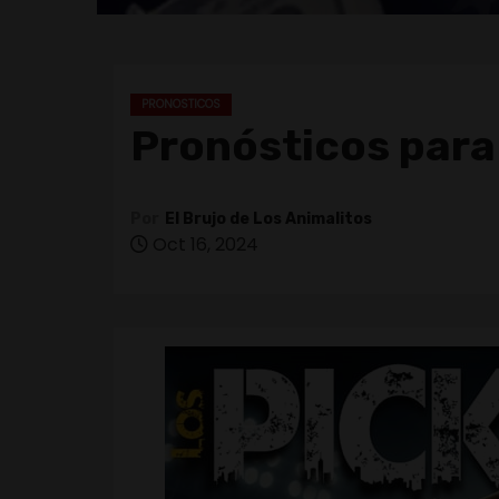
PRONOSTICOS
Pronósticos para
Por
El Brujo de Los Animalitos
Oct 16, 2024