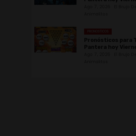
08-2026
Ago 7, 2026
El Brujo D
c
Animalitos
i
PRONOSTICOS
ó
Pronósticos para T
Pantera hoy Viern
n
08-2026
Ago 7, 2026
El Brujo D
d
Animalitos
e
e
n
t
r