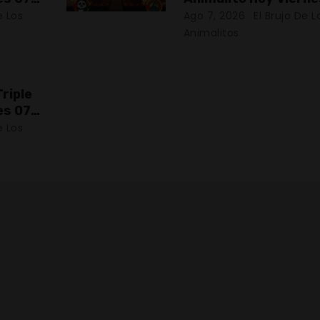
07-08-2026
e Los
Ago 7, 2026
El Brujo De L
Animalitos
riple
es 07-
e Los