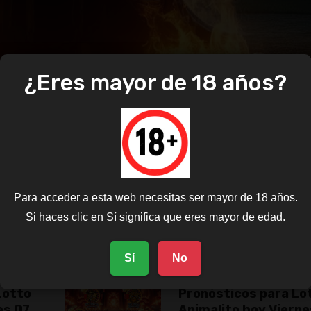
¿Eres mayor de 18 años?
Pronósticos para Guácharo Activo hoy
Viernes 08-11-2024
Para acceder a esta web necesitas ser mayor de 18 años.
Si haces clic en Sí significa que eres mayor de edad.
Sí
No
PRONOSTICOS
Lotto
Pronósticos para Lo
es 07-
Animalito hoy Vierne