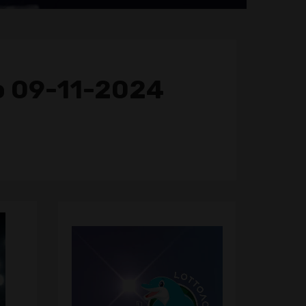
do 09-11-2024