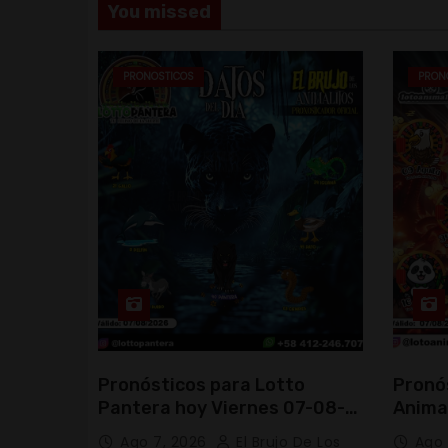
You missed
PRONOSTICOS
PRON
Pronósticos para Lotto
Pronó
Pantera hoy Viernes 07-08-
Animal
2026
2026
Ago 7, 2026
El Brujo De Los
Ago 