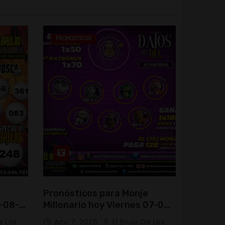
PRONOSTICOS
Pronósticos para Monje
-08-
Millonario hoy Viernes 07-08-
2026
e Los
Ago 7, 2026
El Brujo De Los