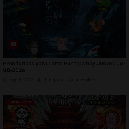
Pronósticos para Lotto Pantera hoy Jueves 06-
08-2026
Ago 6, 2026
El Brujo De Los Animalitos
PRONOSTICOS