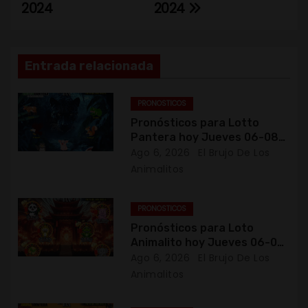
2024
2024
v
e
g
Entrada relacionada
a
PRONOSTICOS
c
Pronósticos para Lotto
Pantera hoy Jueves 06-08-
i
2026
Ago 6, 2026
El Brujo De Los
Animalitos
ó
n
PRONOSTICOS
Pronósticos para Loto
d
Animalito hoy Jueves 06-08-
2026
Ago 6, 2026
El Brujo De Los
e
Animalitos
e