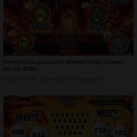
Pronósticos para Loto Animalito hoy Jueves
06-08-2026
Ago 6, 2026
El Brujo De Los Animalitos
PRONOSTICOS