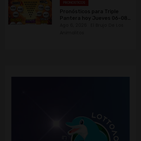
PRONOSTICOS
n
Pronósticos para Triple
Pantera hoy Jueves 06-08-
t
2026
Ago 6, 2026
El Brujo De Los
Animalitos
r
a
d
a
s