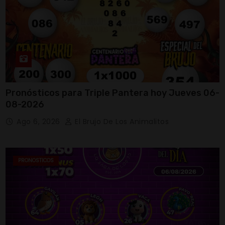
Pronósticos para Triple Pantera hoy Jueves 06-
08-2026
Ago 6, 2026
El Brujo De Los Animalitos
PRONOSTICOS