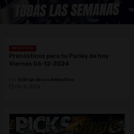
o
PRONOSTICOS
Pronósticos para tu Parley de hoy
Viernes 06-12-2024
Por
El Brujo de Los Animalitos
Dic 6, 2024