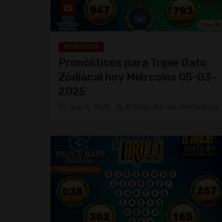
PRONOSTICOS
Pronósticos para Triple Gato
Zodiacal hoy Miércoles 05-03-
2025
Mar 5, 2025
El Brujo De Los Animalitos