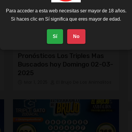
Para acceder a esta web necesitas ser mayor de 18 años.
Si haces clic en Sí significa que eres mayor de edad.
Sí
No
PRONOSTICOS
Pronósticos Los Triples Mas
Buscados hoy Domingo 02-03-
2025
Mar 1, 2025
El Brujo De Los Animalitos