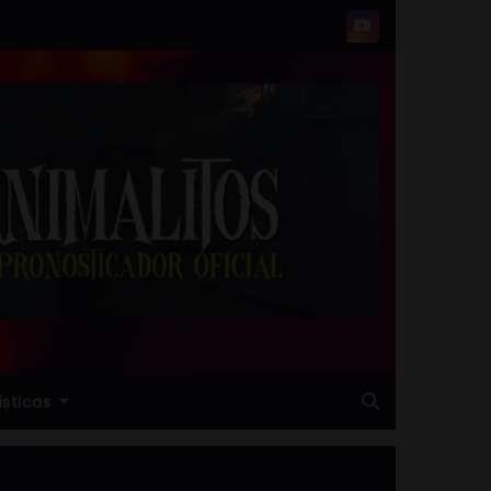
ísticas