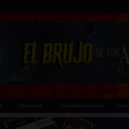
ia
Resultados
Resultados Semanal
Estad