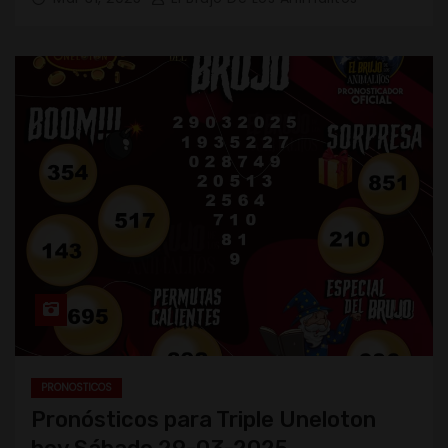
PRONOSTICOS
Pronósticos para Triple Uneloton