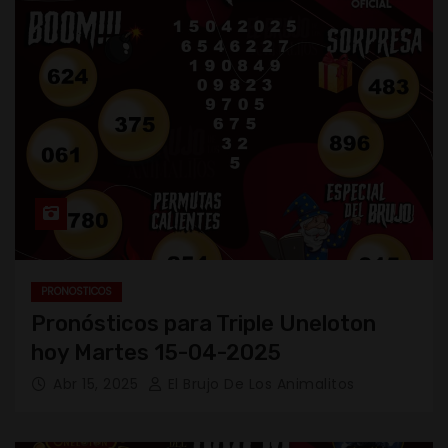
PRONOSTICOS
Pronósticos para Triple Uneloton
hoy Martes 15-04-2025
Abr 15, 2025
El Brujo De Los Animalitos