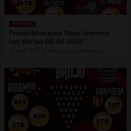
PRONOSTICOS
Pronósticos para Triple Uneloton
hoy Martes 08-04-2025
Abr 8, 2025
El Brujo De Los Animalitos