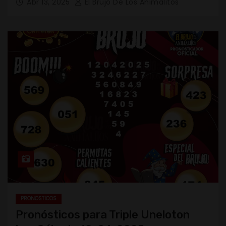
Abr 13, 2025
El Brujo De Los Animalitos
PRONOSTICOS
Pronósticos para Triple Uneloton