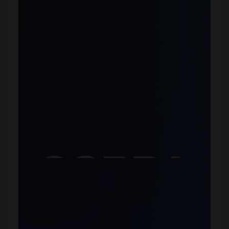
i
ó
n
d
e
e
n
t
r
a
d