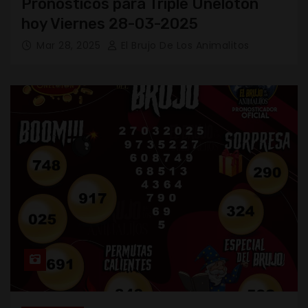
Pronósticos para Triple Uneloton
hoy Viernes 28-03-2025
Mar 28, 2025
El Brujo De Los Animalitos