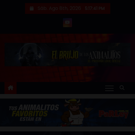
S
Sáb. Ago 8th, 2026
5:17:44 PM
a
l
t
a
r
a
l
c
o
n
t
e
n
i
d