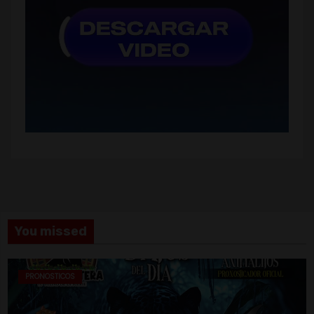
You missed
PRONOSTICOS