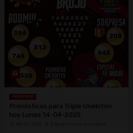
PRONOSTICOS
Pronósticos para Triple Uneloton
hoy Lunes 14-04-2025
Abr 14, 2025
El Brujo De Los Animalitos