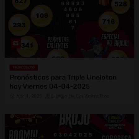
PRONOSTICOS
Pronósticos para Triple Uneloton
hoy Viernes 04-04-2025
Abr 4, 2025
El Brujo De Los Animalitos