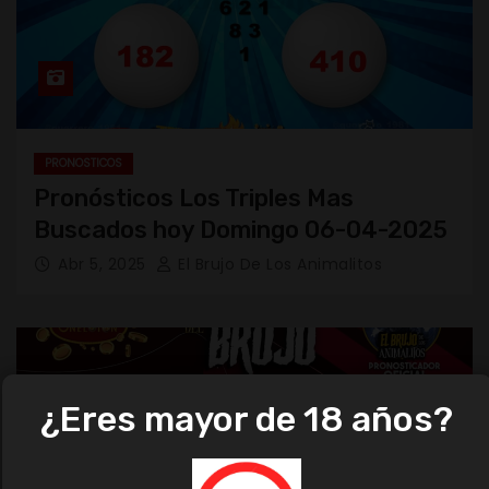
PRONOSTICOS
Pronósticos Los Triples Mas
Buscados hoy Domingo 06-04-2025
Abr 5, 2025
El Brujo De Los Animalitos
¿Eres mayor de 18 años?