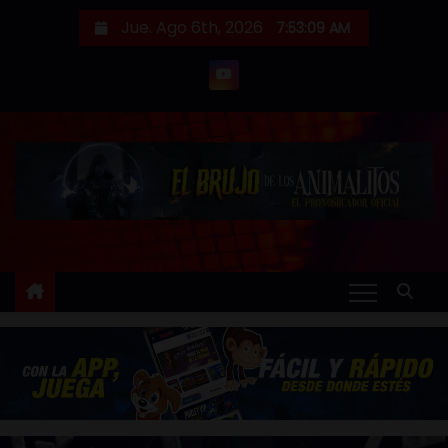
S
Jue. Ago 6th, 2026
7:53:12 AM
a
l
t
a
r
a
l
c
o
n
t
e
n
i
d