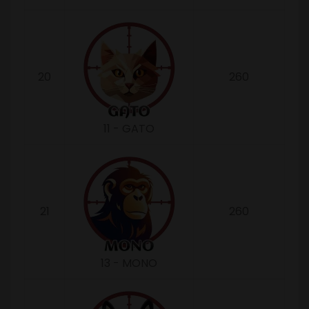
20
260
11 - GATO
21
260
13 - MONO