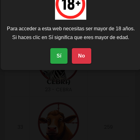
31
259
20 - COCHINO
Para acceder a esta web necesitas ser mayor de 18 años.
Si haces clic en Sí significa que eres mayor de edad.
Sí
No
32
259
23 - CEBRA
33
259