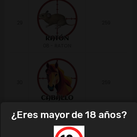
29
259
08 - RATON
30
259
12 - CABALLO
¿Eres mayor de 18 años?