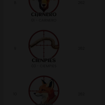
8
262
01 - CARNERO
9
262
03 - CIEMPIES
10
262