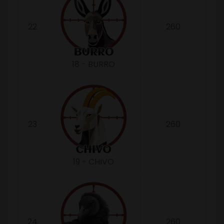
22
260
18 - BURRO
23
260
19 - CHIVO
24
260