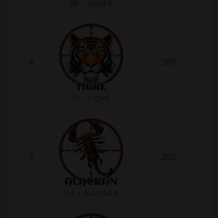
35 - JIRAFA
4
265
10 - TIGRE
5
263
04 - ALACRAN