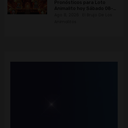
Pronósticos para Loto
n
Animalito hoy Sábado 08-
08-2026
Ago 8, 2026
El Brujo De Los
t
Animalitos
r
a
d
a
s