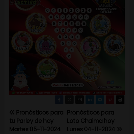
Pronósticos para
Pronósticos para
N
tu Parley de hoy
Loto Chaima hoy
a
Martes 05-11-2024
Lunes 04-11-2024