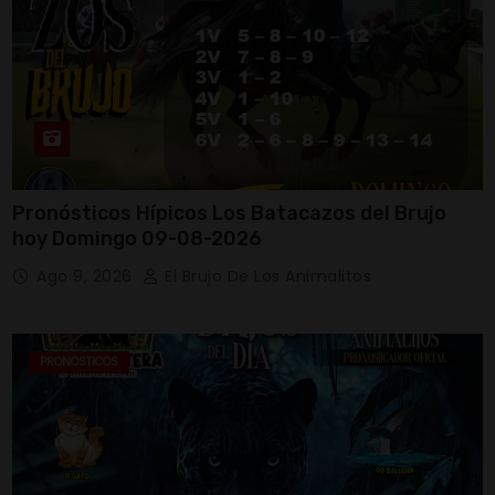
Pronósticos Hípicos Los Batacazos del Brujo
hoy Domingo 09-08-2026
Ago 9, 2026
El Brujo De Los Animalitos
PRONOSTICOS