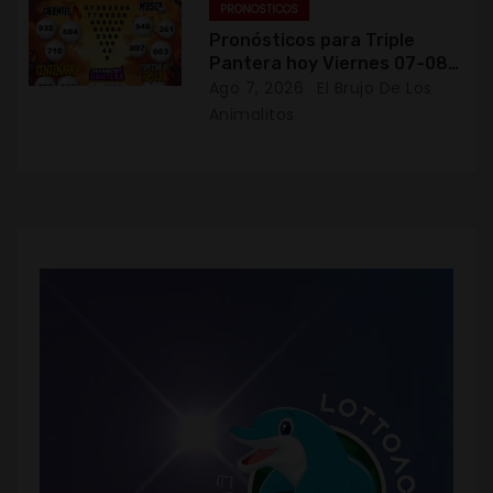
PRONOSTICOS
n
Pronósticos para Triple
Pantera hoy Viernes 07-08-
t
2026
Ago 7, 2026
El Brujo De Los
Animalitos
r
a
d
a
s