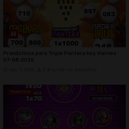
Pronósticos para Triple Pantera hoy Viernes
07-08-2026
Ago 7, 2026
El Brujo De Los Animalitos
PRONOSTICOS